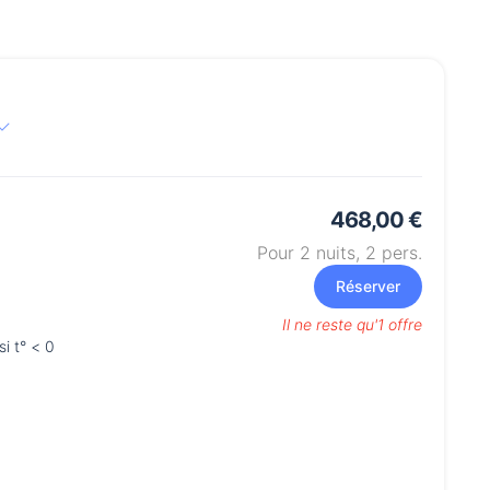
468,00 €
Pour 2 nuits,
2
pers.
Réserver
Il ne reste qu'1 offre
i t° < 0