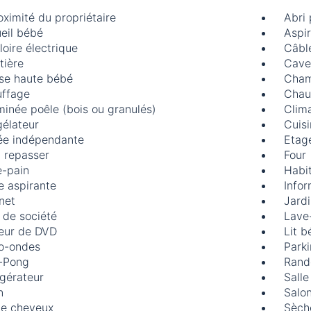
oximité du propriétaire
Abri
eil bébé
Aspir
loire électrique
Câble
tière
Cave
se haute bébé
Cham
ffage
Chau
inée poêle (bois ou granulés)
Clima
élateur
Cuis
ée indépendante
Etag
à repasser
Four
e-pain
Habi
e aspirante
Infor
rnet
Jard
 de société
Lave-
eur de DVD
Lit 
o-ondes
Park
-Pong
Rand
igérateur
Salle
n
Salon
e cheveux
Sèche