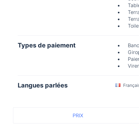
Tabl
Terr
Terr
Toil
Types de paiement
Banc
Giro
Paie
Vire
Langues parlées
Françai
PRIX