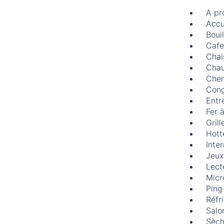
A pr
Accu
Bouil
Cafe
Chai
Chau
Chem
Cong
Entr
Fer 
Grill
Hott
Inte
Jeux
Lect
Micr
Ping
Réfr
Salo
Sèch