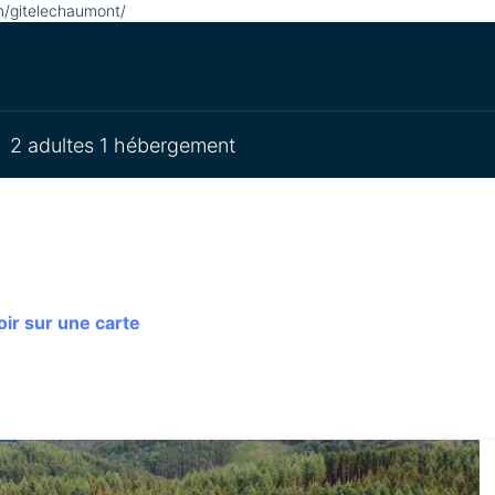
/gitelechaumont/
2 adultes 1 hébergement
ir sur une carte