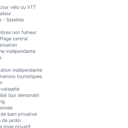
 pour vélo ou VTT
ateur
 - Satellite
bres non fumeur
ffage central
tisation
ine indépendante
e
tation indépendante
mations touristiques
in
vaisselle
bébé (sur demande)
ing
onnée
 de bain privative
 de jardin
 linge privatif