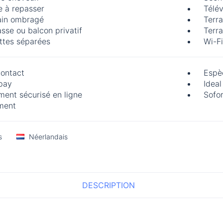
e à repasser
Télév
ain ombragé
Terr
asse ou balcon privatif
Terra
ettes séparées
Wi-Fi
ontact
Espè
pay
Ideal
ment sécurisé en ligne
Sofo
ment
s
Néerlandais
DESCRIPTION