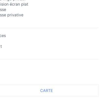
ision écran plat
asse
sse privative
ces
rt
CARTE