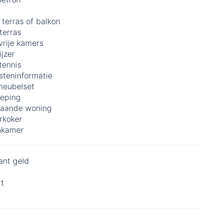
 terras of balkon
terras
vrije kamers
ijzer
tennis
steninformatie
meubelset
ieping
staande woning
rkoker
kamer
ant geld
rt