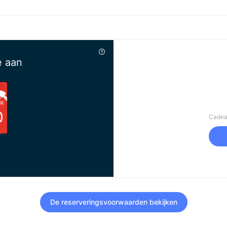
e aan
UR
0
Cadea
De reserveringsvoorwaarden bekijken