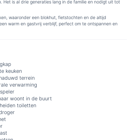
t is al drie generaties lang in de familie en nodigt uit tot
n, waaronder een blokhut, fietstochten en de altijd
en warm en gastvrij verblijf, perfect om te ontspannen en
igkap
te keuken
haduwd terrein
rale verwarming
speler
naar woont in de buurt
eiden toiletten
droger
net
er
ast
etron