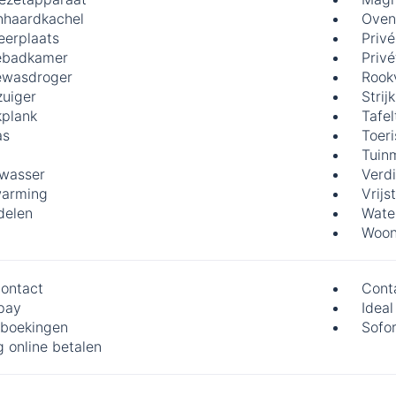
haardkachel
Oven
eerplaats
Privé
ébadkamer
Privé
éwasdroger
Rook
zuiger
Strijk
kplank
Tafel
as
Toeri
Tuin
wasser
Verd
arming
Vrij
delen
Wate
Woon
ontact
Cont
pay
Ideal
boekingen
Sofo
g online betalen