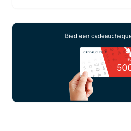
Bied een cadeauchequ
CADEAUCHEQUE
E
50