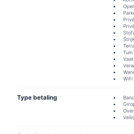
Open
Park
Priv
Priv
Stof
Strij
Terr
Tuin
Vaat
Verw
Wan
WiFi
Type betaling
Banc
Giro
Over
Veili