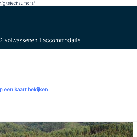
/gitelechaumont/
2 volwassenen 1 accommodatie
 een kaart bekijken