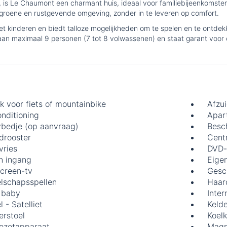
is Le Chaumont een charmant huis, ideaal voor familiebijeenkomsten. He
roene en rustgevende omgeving, zonder in te leveren op comfort.
kinderen en biedt talloze mogelijkheden om te spelen en te ontdekke
an maximaal 9 personen (7 tot 8 volwassenen) en staat garant voor e
k voor fiets of mountainbike
Afzu
onditioning
Apar
bedje (op aanvraag)
Besc
drooster
Cent
vries
DVD-
n ingang
Eige
screen-tv
Gesch
lschapsspellen
Haar
 baby
Inter
 - Satelliet
Keld
erstoel
Koelk
iezetapparaat
Magn