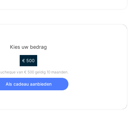
Kies uw bedrag
€ 500
ucheque van € 500 geldig 10 maanden.
Als cadeau aanbieden