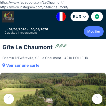
https://www.facebook.com/LeChaumont/
https://www.instagram.com/gitelechaumont/
EUR
0
du
09/08/2026
au
10/08/2026
Modifier
2 adultes 1 hébergement
Gîte Le Chaumont
Chemin D'Ewéreville, 98 Le Chaumont - 4910 POLLEUR
Voir sur une carte